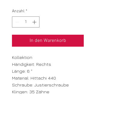
Anzahl
*
In den Warenkorb
Kollektion
Händigkeit: Rechts
Länge: 6 "
Material: Hittachi 440
Schraube: Justierschraube
Klingen: 35 Zähne
Griff: Classic
Neupreis: CHF 339.00
Preis inkl. MwSt.