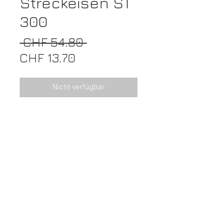
Streckeisen ST
300
Standardpreis
 CHF 54.80 
Sale-
CHF 13.70
Preis
Nicht verfügbar
Streckeisen
Kein Umtausch
Inkl. MwSt.
© 2026 Swisshairprofi AG I Der Spezialist für